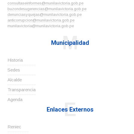
consultaseinformes@munilavictoria.gob.pe
buzondesugerencias@munilavictoria.gob.pe
denunciasyquejas@munilavictoria.gob.pe
anticorrupcion@munilavictoria.gob.pe
munilavictoria@munilavictoria.gob.pe
M
Municipalidad
Historia
Sedes
Alcalde
Transparencia
Agenda
E
Enlaces Externos
Reniec