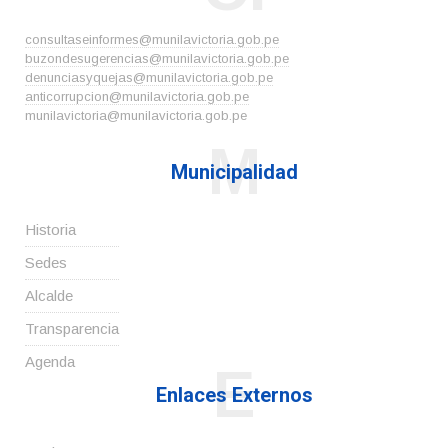
consultaseinformes@munilavictoria.gob.pe
buzondesugerencias@munilavictoria.gob.pe
denunciasyquejas@munilavictoria.gob.pe
anticorrupcion@munilavictoria.gob.pe
munilavictoria@munilavictoria.gob.pe
M
Municipalidad
Historia
Sedes
Alcalde
Transparencia
Agenda
E
Enlaces Externos