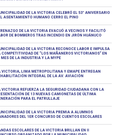
NICIPALIDAD DE LA VICTORIA CELEBRÓ EL 53° ANIVERSARIO
EL ASENTAMIENTO HUMANO CERRO EL PINO
ERENAZGO DE LA VICTORIA EVACUÓ A VECINOS Y FACILITÓ
ABOR DE BOMBEROS TRAS INCENDIO EN JIRÓN HUÁNUCO
UNICIPALIDAD DE LA VICTORIA RECONOCE LABOR E IMPULSA
A COMPETITIVIDAD DE “LOS MAÑANEROS VICTORIANOS” EN
 MES DE LA INDUSTRIA Y LA MYPE
A VICTORIA, LIMA METROPOLITANA Y EMAPE ENTREGAN
HABILITACIÓN INTEGRAL DE LA AV. AVIACIÓN
A VICTORIA REFUERZA LA SEGURIDAD CIUDADANA CON LA
RESENTACIÓN DE 13 NUEVAS CAMIONETAS DE ÚLTIMA
ENERACIÓN PARA EL PATRULLAJE
UNICIPALIDAD DE LA VICTORIA PREMIA A ALUMNOS
ANADORES DEL 1ER CONCURSO DE CUENTOS ESCOLARES
NDAS ESCOLARES DE LA VICTORIA BRILLAN EN II
ONCURSO ORGANIZADO POR LA MUNICIPALIDAD