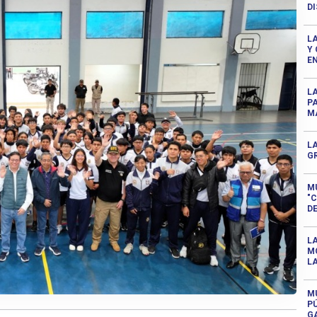
D
L
Y 
E
LA
PA
M
L
G
MU
"
D
LA
M
L
M
P
G