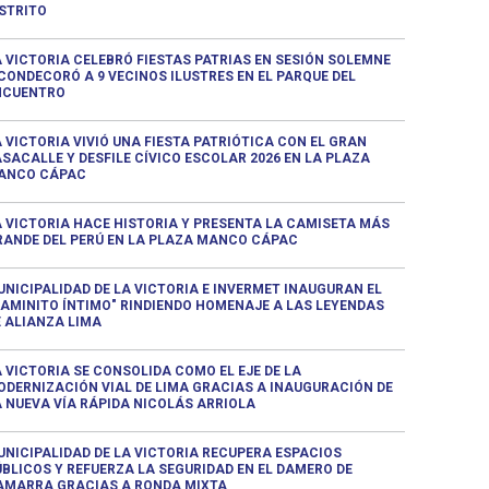
ISTRITO
A VICTORIA CELEBRÓ FIESTAS PATRIAS EN SESIÓN SOLEMNE
CONDECORÓ A 9 VECINOS ILUSTRES EN EL PARQUE DEL
NCUENTRO
 VICTORIA VIVIÓ UNA FIESTA PATRIÓTICA CON EL GRAN
SACALLE Y DESFILE CÍVICO ESCOLAR 2026 EN LA PLAZA
ANCO CÁPAC
A VICTORIA HACE HISTORIA Y PRESENTA LA CAMISETA MÁS
RANDE DEL PERÚ EN LA PLAZA MANCO CÁPAC
NICIPALIDAD DE LA VICTORIA E INVERMET INAUGURAN EL
CAMINITO ÍNTIMO" RINDIENDO HOMENAJE A LAS LEYENDAS
E ALIANZA LIMA
 VICTORIA SE CONSOLIDA COMO EL EJE DE LA
ODERNIZACIÓN VIAL DE LIMA GRACIAS A INAUGURACIÓN DE
A NUEVA VÍA RÁPIDA NICOLÁS ARRIOLA
UNICIPALIDAD DE LA VICTORIA RECUPERA ESPACIOS
ÚBLICOS Y REFUERZA LA SEGURIDAD EN EL DAMERO DE
AMARRA GRACIAS A RONDA MIXTA