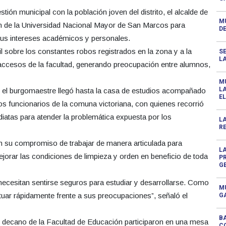
tión municipal con la población joven del distrito, el alcalde de
MU
ón de la Universidad Nacional Mayor de San Marcos para
D
sus intereses académicos y personales.
l sobre los constantes robos registrados en la zona y a la
S
L
accesos de la facultad, generando preocupación entre alumnos,
M
L
l, el burgomaestre llegó hasta la casa de estudios acompañado
EL
tros funcionarios de la comuna victoriana, con quienes recorrió
diatas para atender la problemática expuesta por los
L
RE
ron su compromiso de trabajar de manera articulada para
L
ejorar las condiciones de limpieza y orden en beneficio de toda
P
G
necesitan sentirse seguros para estudiar y desarrollarse. Como
M
tuar rápidamente frente a sus preocupaciones”, señaló el
G
BA
el decano de la Facultad de Educación participaron en una mesa
C