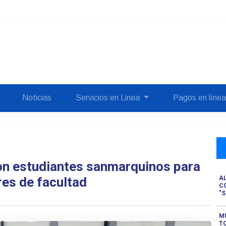
Noticias
Servicios en Linea
Pagos en líne
 con estudiantes sanmarquinos para
res de facultad
A
C
"
M
TO