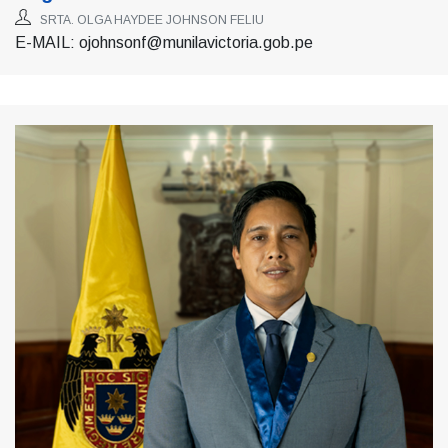
SRTA. OLGA HAYDEE JOHNSON FELIU
E-MAIL: ojohnsonf@munilavictoria.gob.pe