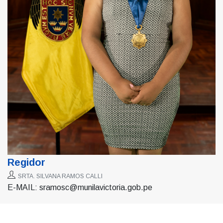
Regidor
SRTA. SILVANA RAMOS CALLI
E-MAIL: sramosc@munilavictoria.gob.pe