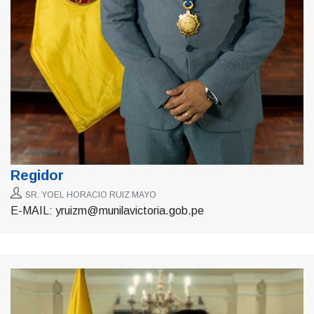
Regidor
SR. YOEL HORACIO RUIZ MAYO
E-MAIL: yruizm@munilavictoria.gob.pe